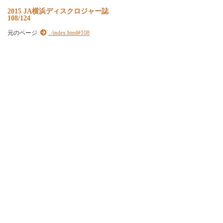
2
0
1
5
J
A
横
浜
デ
ィ
ス
ク
ロ
ジ
ャ
ー
誌
108/124
元のページ
../index.html#108