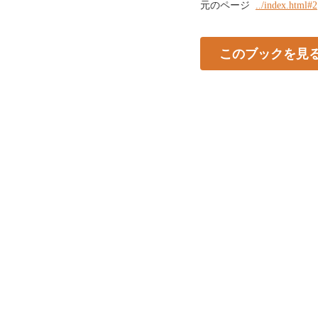
元のページ
../index.html#2
このブックを見