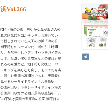
浜Vol.266
H―金沢区・海の公園―爽やかな風が浜辺の松
初夏の陽光に水面がキラキラと輝いてい
して親しまれている人工の砂浜「海の公
は潮干狩りのシーズンだ。潮の引く時間
なり、自然発生したアサリやマテガイ等の
り出す。足洗い場や更衣室などの施設も整
られるのも魅力だ。潮干狩りの後は、バー
クッキングを楽しむも良し、芝生でお弁当
水に親しむ季節の幕開けである。干潮時に
を見せるシーサイドライン「八景島駅」
の公園南口駅」下車シーサイドライン海の
の公園柴口駅海の公園八景島駅至新杉田八
工の干潟は貝類の宝庫海の公園 潮干狩り