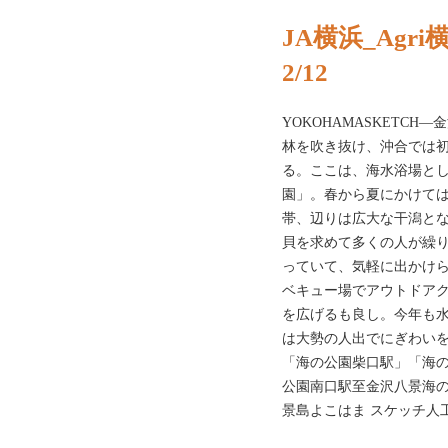
JA横浜_Agri横
2/12
YOKOHAMASKETC
林を吹き抜け、沖合では
る。ここは、海水浴場と
園」。春から夏にかけて
帯、辺りは広大な干潟と
貝を求めて多くの人が繰
っていて、気軽に出かけ
ベキュー場でアウトドア
を広げるも良し。今年も
は大勢の人出でにぎわい
「海の公園柴口駅」「海
公園南口駅至金沢八景海
景島よこはま スケッチ人